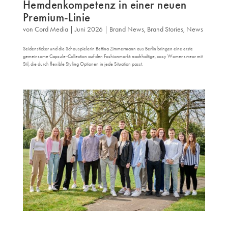
Hemdenkompetenz in einer neuen
Premium-Linie
von
Cord Media
|
Juni 2026
|
Brand News
,
Brand Stories
,
News
Seidensticker und die Schauspielerin Bettina Zimmermann aus Berlin bringen eine erste
gemeinsame Capsule-Collection auf den Fashionmarkt: nachhaltige, cozy Womenswear mit
Stil, die durch flexible Styling Optionen in jede Situation passt.