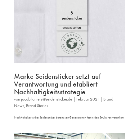
Marke Seidensticker setzt auf
Verantwortung und etabliert
Nachhaltigkeitsstrategie
von
jacob.lamers@seidensticker.de
|
Februar 2021
|
Brand
News
,
Brand Stories
Nachhaltigkeit ist bei Seidensticker bereits seit Generationen fest in den Strukturen verankert.