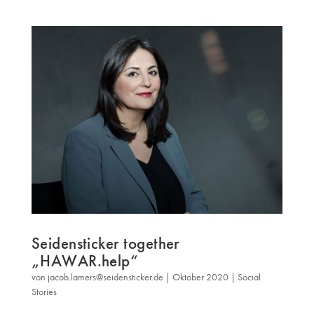
Seidensticker together
„HAWAR.help“
von
jacob.lamers@seidensticker.de
|
Oktober 2020
|
Social
Stories