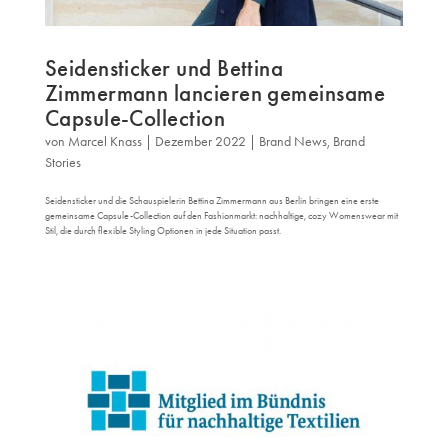
Seidensticker und Bettina
Zimmermann lancieren gemeinsame
Capsule-Collection
von
Marcel Knass
|
Dezember 2022
|
Brand News
,
Brand
Stories
Seidensticker und die Schauspielerin Bettina Zimmermann aus Berlin bringen eine erste
gemeinsame Capsule-Collection auf den Fashionmarkt: nachhaltige, cozy Womenswear mit
Stil, die durch flexible Styling Optionen in jede Situation passt.