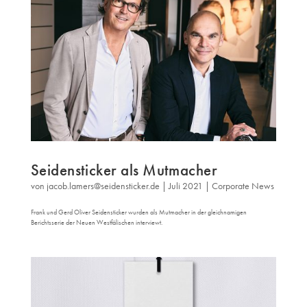
Seidensticker als Mutmacher
von
jacob.lamers@seidensticker.de
|
Juli 2021
|
Corporate News
Frank und Gerd Oliver Seidensticker wurden als Mutmacher in der gleichnamigen
Berichtsserie der Neuen Westfälischen interviewt.