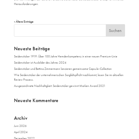
Herausforderungen.
« Ältere Einträge
Neueste Beiträge
Seidensticker 1919: Über 100 Jahre Hemdenkompetenz in einer neuen Premium-Linie
Seidensticker ist Ausbilder des Jahres 2024
Seidensticker und Bettina Zimmermann lancieren gemeinsame Capsule-Collection
Wie Seidensticker der unternehmerischen Sorgfaltspflicht nachkommt, lesen Sie im aktuellen
Review Prozess.
Ausgezeichnete Nachhaltigkeit: Seidensticker gewinnt Marken Award 2021
Neueste Kommentare
Archiv
Juni 2026
April 2024
Dezember 2022