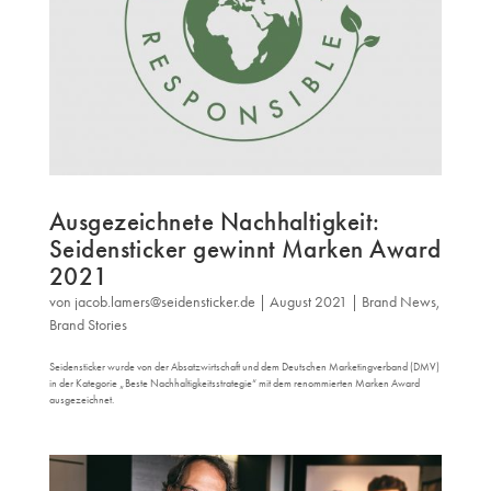
Ausgezeichnete Nachhaltigkeit:
Seidensticker gewinnt Marken Award
2021
von
jacob.lamers@seidensticker.de
|
August 2021
|
Brand News
,
Brand Stories
Seidensticker wurde von der Absatzwirtschaft und dem Deutschen Marketingverband (DMV)
in der Kategorie „Beste Nachhaltigkeitsstrategie“ mit dem renommierten Marken Award
ausgezeichnet.