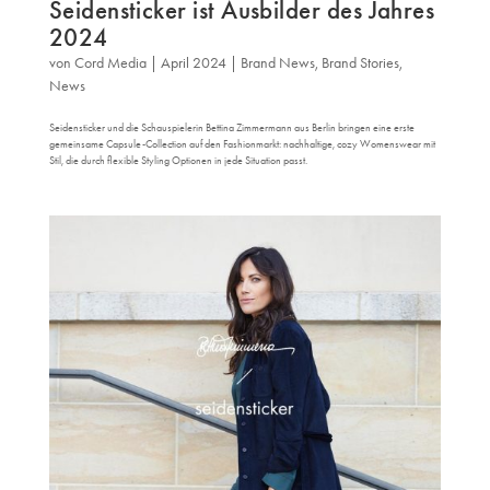
Seidensticker ist Ausbilder des Jahres
2024
von
Cord Media
|
April 2024
|
Brand News
,
Brand Stories
,
News
Seidensticker und die Schauspielerin Bettina Zimmermann aus Berlin bringen eine erste
gemeinsame Capsule-Collection auf den Fashionmarkt: nachhaltige, cozy Womenswear mit
Stil, die durch flexible Styling Optionen in jede Situation passt.