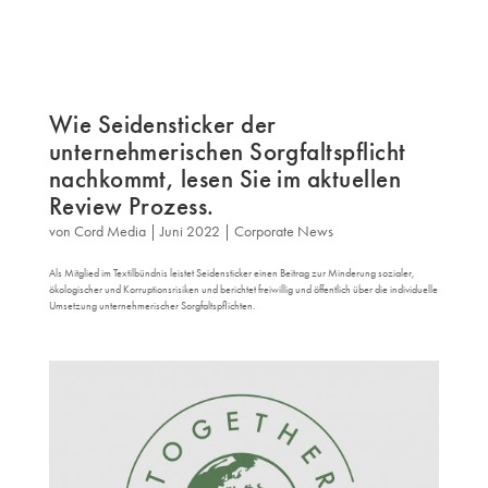
Wie Seidensticker der
unternehmerischen Sorgfaltspflicht
nachkommt, lesen Sie im aktuellen
Review Prozess.
von
Cord Media
|
Juni 2022
|
Corporate News
Als Mitglied im Textilbündnis leistet Seidensticker einen Beitrag zur Minderung sozialer,
ökologischer und Korruptionsrisiken und berichtet freiwillig und öffentlich über die individuelle
Umsetzung unternehmerischer Sorgfaltspflichten.