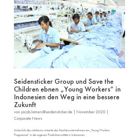
Seidensticker Group und Save the
Children ebnen „Young Workers” in
Indonesien den Weg in eine bessere
Zukunft
von
jacob.lamers@seidensticker.de
|
November 2020
|
Corporate News
Anlässlich des Jubiläums initiierte das Familienunternehmen ein „Young Workers
Programme“ in der eigenen Produktionsstätte in Indonesien.